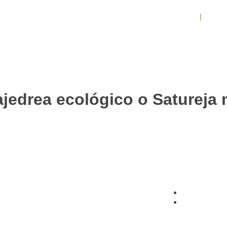
Inicio
Conó
902 009 659 
ajedrea ecológico o Satureja
icio
Política de 
onócenos
Aviso Legal
ondiciones de trabajo
ontacto