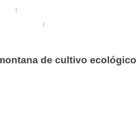
cenos
Condiciones de trabajo
Contacto
/ 943 795 784 /
info@holilaf.com
 montana de cultivo ecológico
Cookies