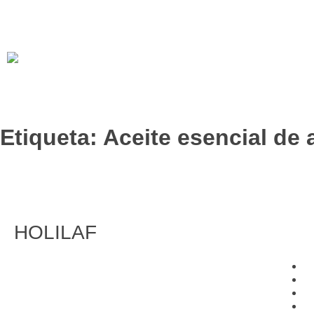
Etiqueta:
Aceite esencial de 
Aceite esencial de ajedrea ecológico
HOLILAF
FITOTERAPIA
In
C
C
C