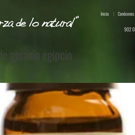
Inicio
Conócenos
902 0
de geranio egipcio