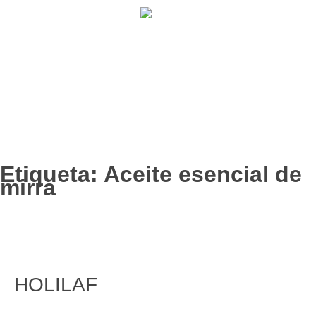
902 009 659 / 943 795 784 /
info@holilaf.com
Etiqueta:
Aceite esencial de
mirra
Aceite esencial de mirra
HOLILAF