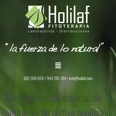
902 009 659 / 943 795 784 /
info@holilaf.com
Etiqueta:
Aceite esencial de
petitgrain de cultivo ecológico