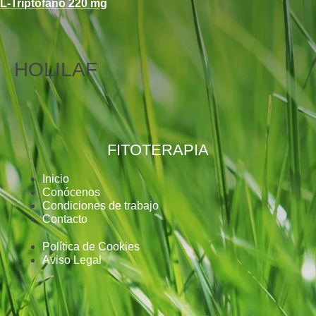
L-Triptófano 220 mg
HOLILAF
FITOTERAPIA
Inicio
Conócenos
Condiciones de trabajo
Contacto
Política de Cookies
Aviso Legal