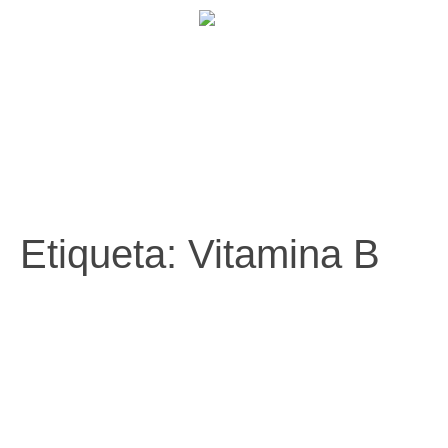
902 009 659 / 943 795 784 /
info@holilaf.com
Etiqueta:
Vitamina B
Ácido Fólico con DHA
HOLILAF