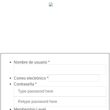
902 009 659 / 943 795 784 /
info@holilaf.com
Nombre de usuario
*
Correo electrónico
*
Contraseña
*
Membership Level