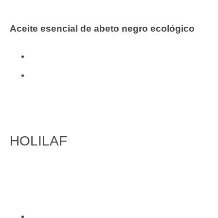
Aceite esencial de abeto negro ecológico
Aceites esenciales
Aromaterapia y Cosmética Natural
HOLILAF
FITOTERAPIA
Inicio