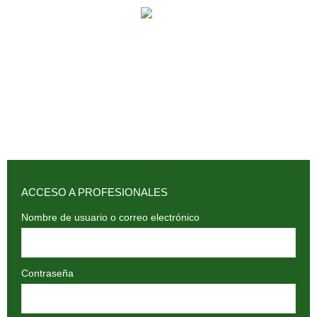
902 009 659 / 943 795 784 /
info@holilaf.com
ACCESO A PROFESIONALES
Nombre de usuario o correo electrónico
Contraseña