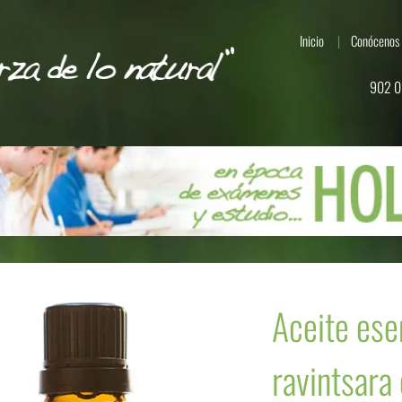
Inicio
Conócenos
902 0
Aceite ese
ravintsara