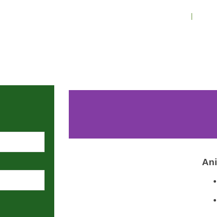
Inicio
Conó
902 009 659 
Ani