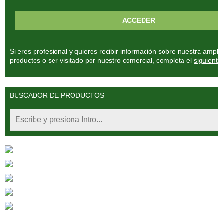
Si eres profesional y quieres recibir información sobre nuestra am
productos o ser visitado por nuestro comercial, completa el
siguient
BUSCADOR DE PRODUCTOS
Fitoterápia Clínica
Fitoterápia China
Medicina Sistémica
Nutriendo
Urbase Bitterstern Urdeo