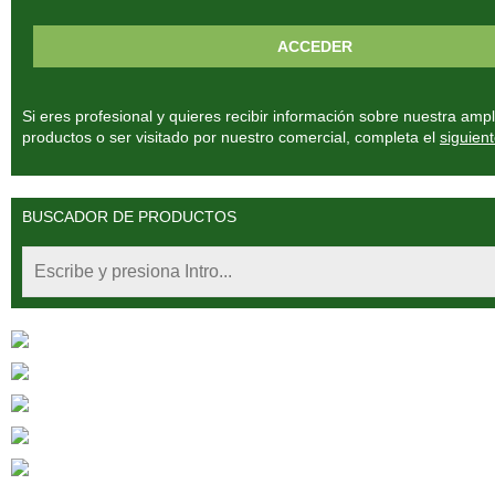
Si eres profesional y quieres recibir información sobre nuestra am
productos o ser visitado por nuestro comercial, completa el
siguient
BUSCADOR DE PRODUCTOS
Fitoterápia Clínica
Fitoterápia China
Medicina Sistémica
Nutriendo
Urbase Bitterstern Urdeo