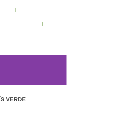
cenos
Condiciones de trabajo
Contacto
/ 943 795 784 /
info@holilaf.com
ÍS VERDE
Vitaminas y Complementos
ENS