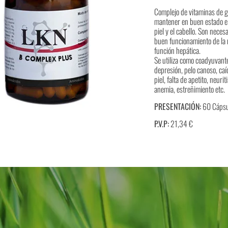
Complejo de vitaminas de g
mantener en buen estado el 
piel y el cabello. Son nece
buen funcionamiento de la m
función hepática.
Se utiliza como coadyuvante
depresión, pelo canoso, caí
piel, falta de apetito, neur
anemia, estreñimiento etc.
PRESENTACIÓN:
60 Cápsu
P.V.P:
21,34 €