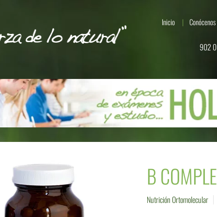
Inicio
Conócenos
902 0
B COMPLE
Nutrición Ortomolecular