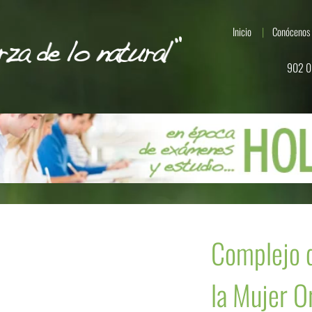
Inicio
Conócenos
902 0
Complejo d
la Mujer O