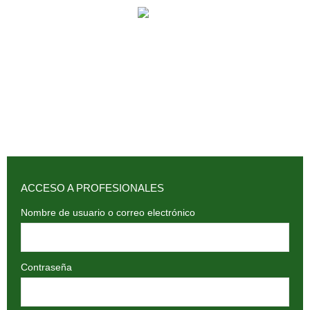
902 009 659 / 943 795 784 /
info@holilaf.com
ACCESO A PROFESIONALES
Nombre de usuario o correo electrónico
Contraseña