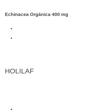
Echinacea Orgánica 400 mg
Vitaminas y Complementos
Viridian
HOLILAF
FITOTERAPIA
Inicio