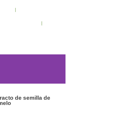
cenos
Condiciones de trabajo
Contacto
/ 943 795 784 /
info@holilaf.com
racto de semilla de
melo
Vitaminas y Complementos
Viridian