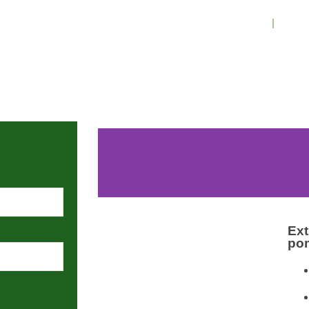
Inicio
Conó
902 009 659 
Ext
po