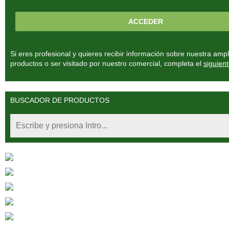
Si eres profesional y quieres recibir información sobre nuestra am
productos o ser visitado por nuestro comercial, completa el
siguient
BUSCADOR DE PRODUCTOS
Fitoterápia Clínica
Fitoterápia China
Medicina Sistémica
Nutriendo
Urbase Bitterstern Urdeo