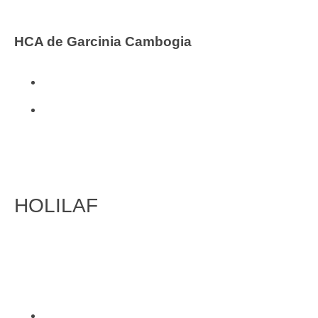
HCA de Garcinia Cambogia
Vitaminas y Complementos
Viridian
HOLILAF
FITOTERAPIA
Inicio