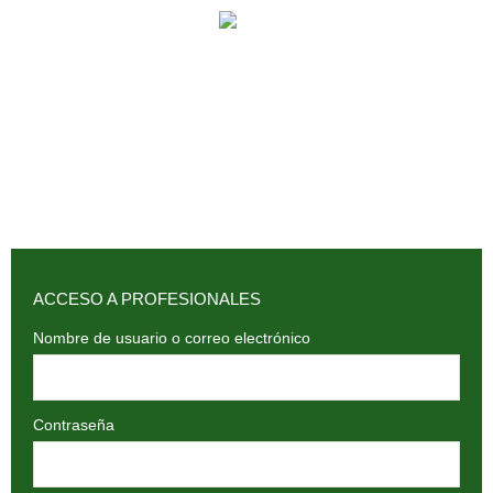
902 009 659 / 943 795 784 /
info@holilaf.com
ACCESO A PROFESIONALES
Nombre de usuario o correo electrónico
Contraseña