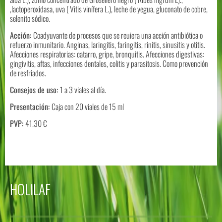
,lactoperoxidasa, uva ( Vitis vinífera L.), leche de yegua, gluconato de cobre,
selenito sódico.
Acción:
Coadyuvante de procesos que se reuiera una acción antibiótica o
refuerzo inmunitario. Anginas, laringitis, faringitis, rinitis, sinusitis y otitis.
Afecciones respiratorias: catarro, gripe, bronquitis. Afecciones digestivas:
gingivitis, aftas, infecciones dentales, colitis y parasitosis. Como prevención
de resfriados.
Consejos de uso:
1 a 3 viales al día.
Presentación:
Caja con 20 viales de 15 ml
PVP:
41.30 €
HOLILAF