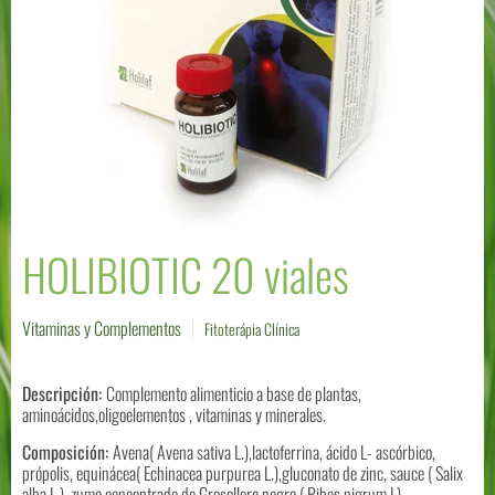
HOLIBIOTIC 20 viales
Vitaminas y Complementos
Fitoterápia Clínica
Descripción:
Complemento alimenticio a base de plantas,
aminoácidos,oligoelementos , vitaminas y minerales.
Composición:
Avena( Avena sativa L.),lactoferrina, ácido L- ascórbico,
própolis, equinácea( Echinacea purpurea L.),gluconato de zinc, sauce ( Salix
alba L.), zumo concentrado de Grosellero negro ( Ribes nigrum L).,