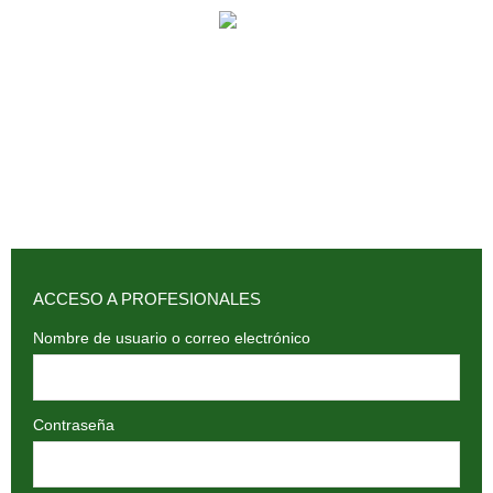
902 009 659 / 943 795 784 /
info@holilaf.com
ACCESO A PROFESIONALES
Nombre de usuario o correo electrónico
Contraseña