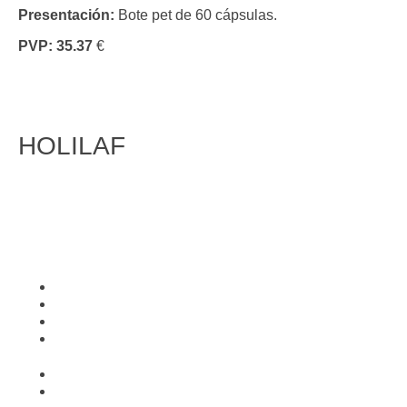
Presentación:
Bote pet de 60 cápsulas.
PVP: 35.37
€
HOLILAF
FITOTERAPIA
Inicio
Conócenos
Condiciones de trabajo
Contacto
Política de Cookies
Aviso Legal