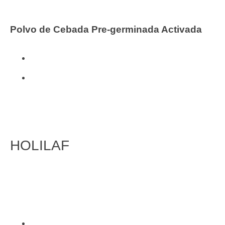
Polvo de Cebada Pre-germinada Activada
Vitaminas y Complementos
Viridian
HOLILAF
FITOTERAPIA
Inicio