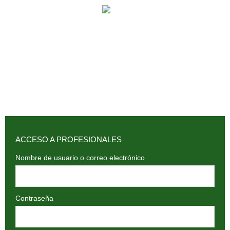
902 009 659 / 943 795 784 /
info@holilaf.com
ACCESO A PROFESIONALES
Nombre de usuario o correo electrónico
Contraseña