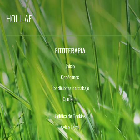
HOLILAF
FITOTERAPIA
Inicio
Conócenos
Condiciones de trabajo
Contacto
Política de Cookies
Aviso Legal