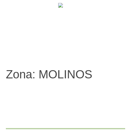
902 009 659 / 943 795 784 /
info@holilaf.com
Zona:
MOLINOS
FARMACIA SONIA AGUILAR SORIANO
HOLILAF