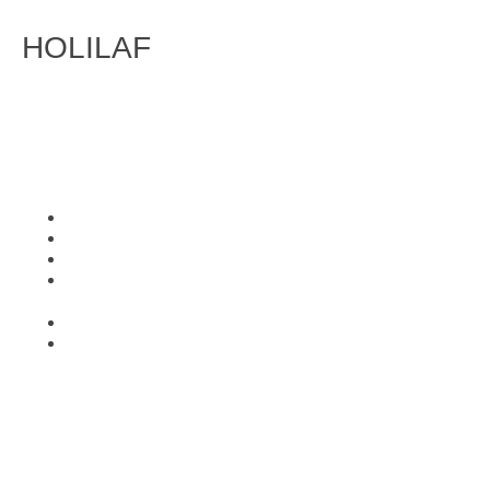
HOLILAF
FITOTERAPIA
Inicio
Conócenos
Condiciones de trabajo
Contacto
Política de Cookies
Aviso Legal