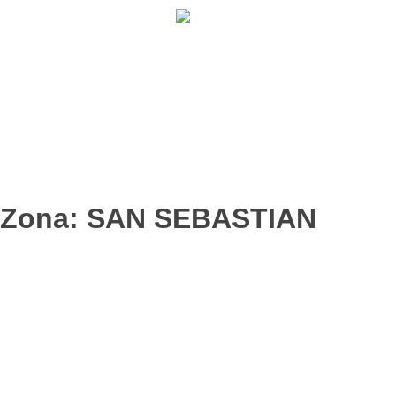
902 009 659 / 943 795 784 /
info@holilaf.com
Zona:
SAN SEBASTIAN
FARMACIAS DE GIPUZKOA
ORGANIK 49
HERBORISTERA AIDA
HERBORISTERIA NATUR ETXE