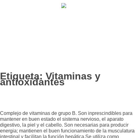
902 009 659 / 943 795 784 /
info@holilaf.com
Etiqueta:
Vitaminas y
antioxidantes
B COMPLEX PLUS
Complejo de vitaminas de grupo B. Son inprescindibles para
mantener en buen estado el sistema nervioso, el aparato
digestivo, la piel y el cabello. Son necesarias para producir
energia; mantienen el buen funcionamiento de la musculatura
intestinal y facilitan la función hepática.Se utiliza como