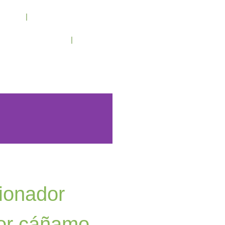
cenos
Condiciones de trabajo
Contacto
/ 943 795 784 /
info@holilaf.com
ionador
or cáñamo