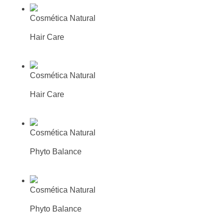
Cosmética Natural
Champú equilibrante hierbas silvestres
Hair Care
Más información
Busca tu farmacia o parafarmacia
mas cercana
Cosmética Natural
Champú reparador cáñamo
Hair Care
Más información
Busca tu farmacia o parafarmacia
mas cercana
Cosmética Natural
Gel Limpiador
Phyto Balance
Más información
Busca tu farmacia o parafarmacia
mas cercana
Cosmética Natural
Tónico Facial
Phyto Balance
Más información
Busca tu farmacia o parafarmacia