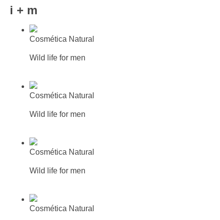
i + m
Cosmética Natural
Gel de Ducha y Champú
Wild life for men
Más información
Busca tu farmacia o parafarmacia
mas cercana
Cosmética Natural
Crema 24 horas
Wild life for men
Más información
Busca tu farmacia o parafarmacia
mas cercana
Cosmética Natural
Gel Hidratante Facial
Wild life for men
Más información
Busca tu farmacia o parafarmacia
mas cercana
Cosmética Natural
Acondicionador volumen germen de trigo