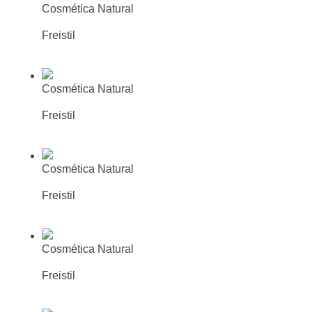
Cosmética Natural
Bálsamo contorno de ojos piel sensible
Freistil
Más información
Busca tu farmacia o parafarmacia
mas cercana
Cosmética Natural
Gel de Ducha piel sensible
Freistil
Más información
Busca tu farmacia o parafarmacia
mas cercana
Cosmética Natural
Loción Corporal piel sensible
Freistil
Más información
Busca tu farmacia o parafarmacia
mas cercana
Cosmética Natural
Crema de Manos piel sensible
Freistil
Más información
Busca tu farmacia o parafarmacia
mas cercana