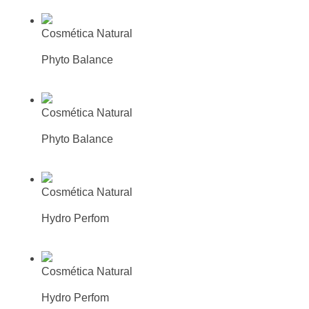
mas cercana
Cosmética Natural
Fluido Equilibrador
Phyto Balance
Más información
Busca tu farmacia o parafarmacia
mas cercana
Cosmética Natural
Crema Hidratante Matificante
Phyto Balance
Más información
Busca tu farmacia o parafarmacia
mas cercana
Cosmética Natural
Leche limpiadora
Hydro Perfom
Más información
Busca tu farmacia o parafarmacia
mas cercana
Cosmética Natural
Tónico facial
Hydro Perfom