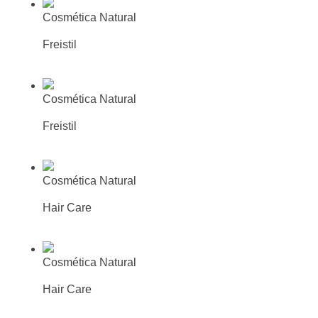
Cosmética Natural
Champú piel sensible
Freistil
Más información
Busca tu farmacia o parafarmacia
mas cercana
Cosmética Natural
Acondicionador cuero cabelludo piel sensible
Freistil
Más información
Busca tu farmacia o parafarmacia
mas cercana
Cosmética Natural
Champú brillo limón
Hair Care
Más información
Busca tu farmacia o parafarmacia
mas cercana
Cosmética Natural
Champú volumen germen de trigo
Hair Care
Más información
Busca tu farmacia o parafarmacia
mas cercana