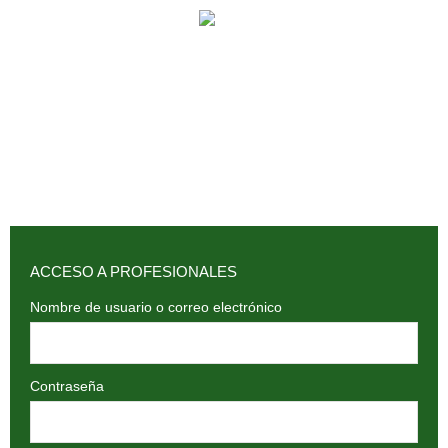
902 009 659 / 943 795 784 /
info@holilaf.com
ACCESO A PROFESIONALES
Nombre de usuario o correo electrónico
Contraseña