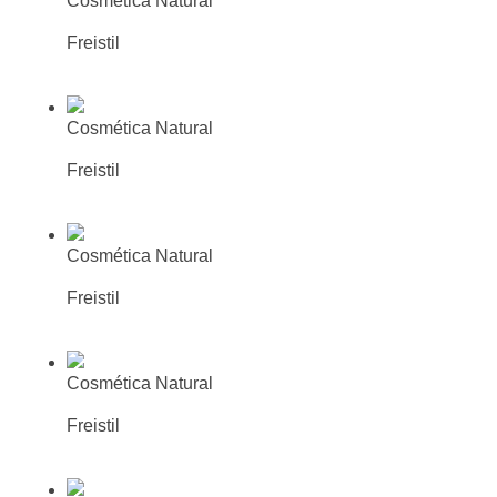
Cosmética Natural
Leche Limpiadora piel sensible
Freistil
Más información
Busca tu farmacia o parafarmacia
mas cercana
Cosmética Natural
Fluido Hidratante piel sensible
Freistil
Más información
Busca tu farmacia o parafarmacia
mas cercana
Cosmética Natural
Crema Hidratante piel sensible
Freistil
Más información
Busca tu farmacia o parafarmacia
mas cercana
Cosmética Natural
Crema Intensiva piel sensible
Freistil
Más información
Busca tu farmacia o parafarmacia
mas cercana