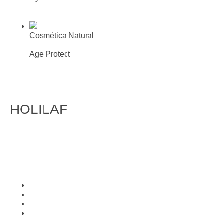
Más información
Busca tu farmacia o parafarmacia
mas cercana
Cosmética Natural
Leche limpiadora
Age Protect
Más información
Busca tu farmacia o parafarmacia
mas cercana
HOLILAF
FITOTERAPIA
Inicio
Conócenos
Condiciones de trabajo
Contacto