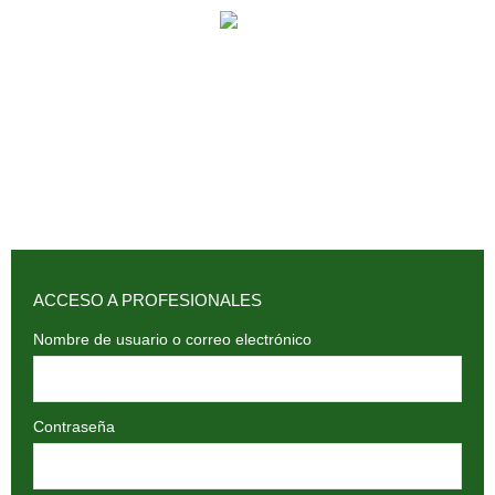
902 009 659 / 943 795 784 /
info@holilaf.com
ACCESO A PROFESIONALES
Nombre de usuario o correo electrónico
Contraseña