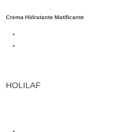
Crema Hidratante Matificante
Cosmética Natural
i + m
HOLILAF
FITOTERAPIA
Inicio