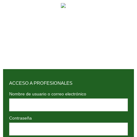
902 009 659 / 943 795 784 /
info@holilaf.com
ACCESO A PROFESIONALES
Nombre de usuario o correo electrónico
Contraseña