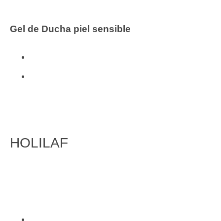
Gel de Ducha piel sensible
Cosmética Natural
i + m
HOLILAF
FITOTERAPIA
Inicio