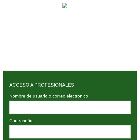
902 009 659 / 943 795 784 /
info@holilaf.com
ACCESO A PROFESIONALES
Nombre de usuario o correo electrónico
Contraseña